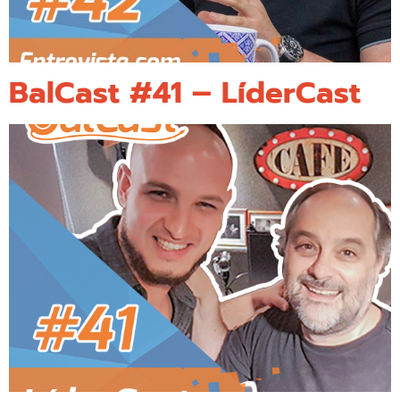
BalCast #41 – LíderCast