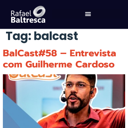
Tag:
balcast
BalCast#58 – Entrevista
com Guilherme Cardoso