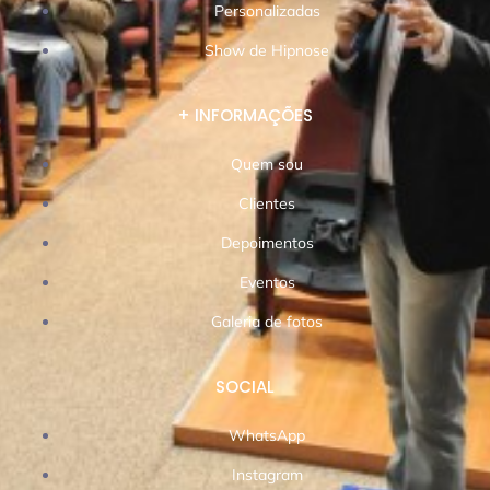
Personalizadas
Show de Hipnose
+ INFORMAÇÕES
Quem sou
Clientes
Depoimentos
Eventos
Galeria de fotos
SOCIAL
WhatsApp
Instagram