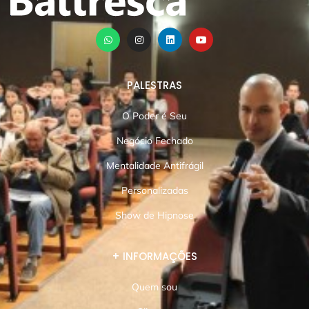
PALESTRAS
O Poder é Seu
Negócio Fechado
Mentalidade Antifrágil
Personalizadas
Show de Hipnose
+ INFORMAÇÕES
Quem sou