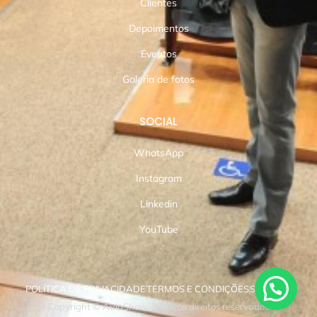
Clientes
Depoimentos
Eventos
Galeria de fotos
SOCIAL
WhatsApp
Instagram
Linkedin
YouTube
POLÍTICA DE PRIVACIDADE
TERMOS E CONDIÇÕES
SUPORTE
Copyright © AulaShow. Todos os direitos reservados