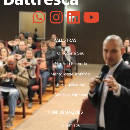
PALESTRAS
O Poder é Seu
Negócio Fechado
Mentalidade Antifrágil
Personalizadas
Show de Hipnose
+ INFORMAÇÕES
Quem sou