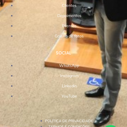
Clientes
Depoimentos
Eventos
Galeria de fotos
SOCIAL
WhatsApp
Instagram
Linkedin
YouTube
POLÍTICA DE PRIVACIDADE
TERMOS E CONDIÇÕES