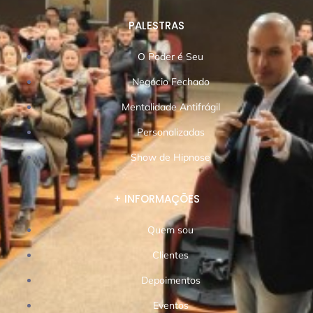
PALESTRAS
O Poder é Seu
Negócio Fechado
Mentalidade Antifrágil
Personalizadas
Show de Hipnose
+ INFORMAÇÕES
Quem sou
Clientes
Depoimentos
Eventos