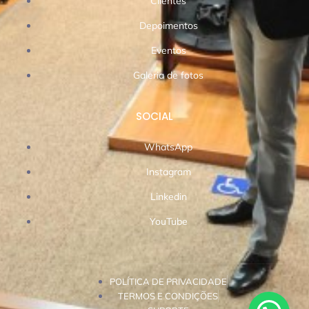
Clientes
Depoimentos
Eventos
Galeria de fotos
SOCIAL
WhatsApp
Instagram
Linkedin
YouTube
POLÍTICA DE PRIVACIDADE
TERMOS E CONDIÇÕES