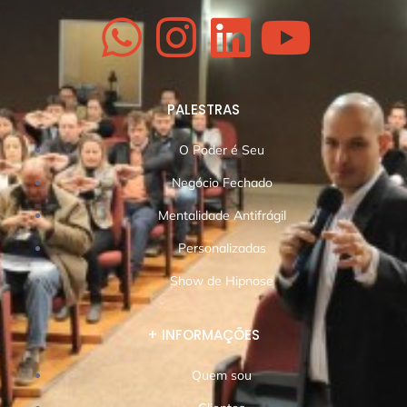
PALESTRAS
O Poder é Seu
Negócio Fechado
Mentalidade Antifrágil
Personalizadas
Show de Hipnose
+ INFORMAÇÕES
Quem sou