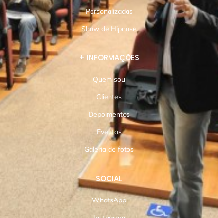
Personalizadas
Show de Hipnose
+ INFORMAÇÕES
Quem sou
Clientes
Depoimentos
Eventos
Galeria de fotos
SOCIAL
WhatsApp
Instagram