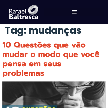
Tag:
mudanças
10 Questões que vão
mudar o modo que você
pensa em seus
problemas