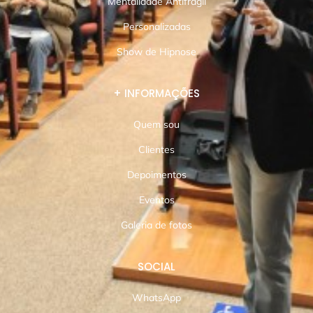
Mentalidade Antifrágil
Personalizadas
Show de Hipnose
+ INFORMAÇÕES
Quem sou
Clientes
Depoimentos
Eventos
Galeria de fotos
SOCIAL
WhatsApp