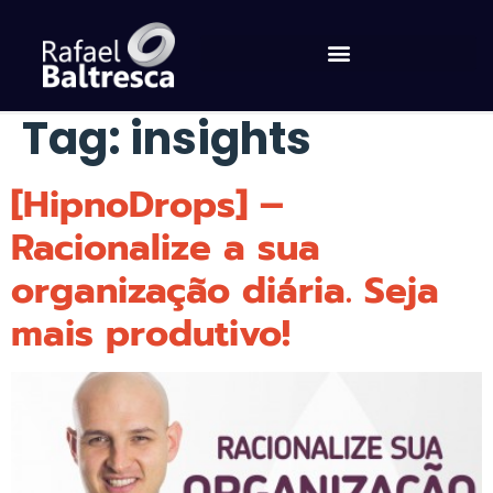
Tag:
insights
[HipnoDrops] –
Racionalize a sua
organização diária. Seja
mais produtivo!