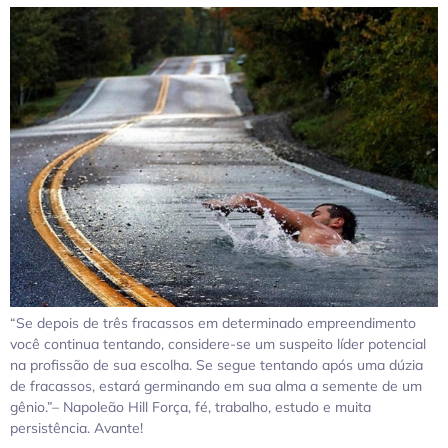
“Se depois de três fracassos em determinado empreendimento
você continua tentando, considere-se um suspeito líder potencial
na profissão de sua escolha. Se segue tentando após uma dúzia
de fracassos, estará germinando em sua alma a semente de um
gênio.”– Napoleão Hill Força, fé, trabalho, estudo e muita
persistência. Avante!