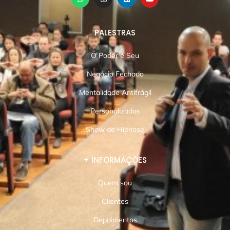
PALESTRAS
O Poder é Seu
Negócio Fechado
Mentalidade Antifrágil
Personalizadas
Show de Hipnose
+ INFORMAÇÕES
Quem sou
Clientes
Depoimentos