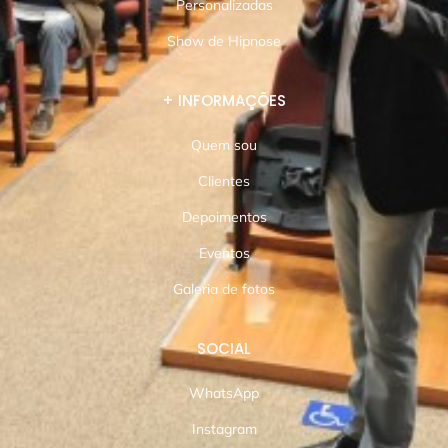
Personalizadas
Show de Hipnose
+ INFORMAÇÕES
Quem sou
Clientes
Depoimentos
Eventos
Galeria de fotos
SOCIAL
WhatsApp
Instagram