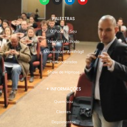
PALESTRAS
O Poder é Seu
Negócio Fechado
Mentalidade Antifrágil
Personalizadas
Show de Hipnose
+ INFORMAÇÕES
Quem sou
Clientes
Depoimentos