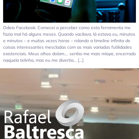
Odeio Facebook. Comecei a perceber como esta ferramenta me
fazia mal há alguns meses. Quando vacilava, lá estava eu, minutos
e minutos – e muitas vezes horas – rolando a timeline infinita de
coisas interessantes mescladas com as mais variadas futilidades
existenciais. Meus olhos doíam…. sentia-me mais míope, encerrado
naquela telinha, mas eu me divertia… […]