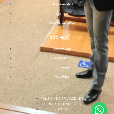
Depoimentos
Eventos
Galeria de fotos
SOCIAL
WhatsApp
Instagram
Linkedin
YouTube
POLÍTICA DE PRIVACIDADE
TERMOS E CONDIÇÕES
SUPORTE