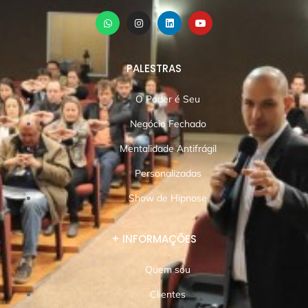
PALESTRAS
O Poder é Seu
Negócio Fechado
Mentalidade Antifrágil
Personalizadas
Show de Hipnose
+ INFORMAÇÕES
Quem sou
Clientes