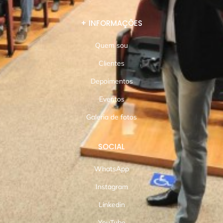
+ INFORMAÇÕES
Quem sou
Clientes
Depoimentos
Eventos
Galeria de fotos
SOCIAL
WhatsApp
Instagram
Linkedin
YouTube