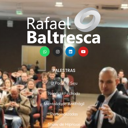
PALESTRAS
O Poder é Seu
Negócio Fechado
Mentalidade Antifrágil
Personalizadas
Show de Hipnose