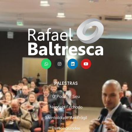
PALESTRAS
O Poder é Seu
Negócio Fechado
Mentalidade Antifrágil
Personalizadas