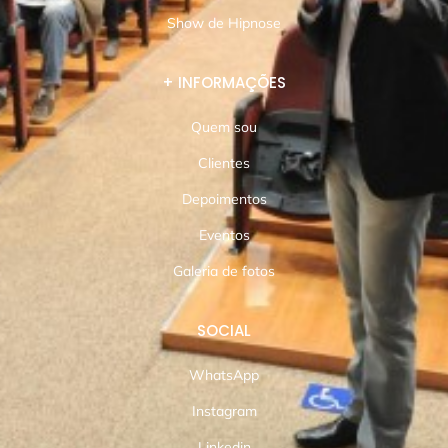
Show de Hipnose
+ INFORMAÇÕES
Quem sou
Clientes
Depoimentos
Eventos
Galeria de fotos
SOCIAL
WhatsApp
Instagram
Linkedin