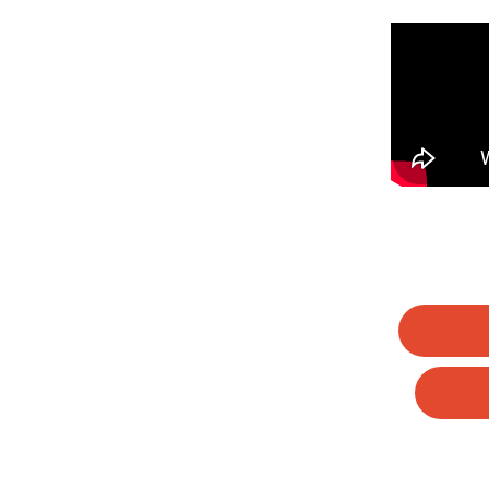
Wha
Li