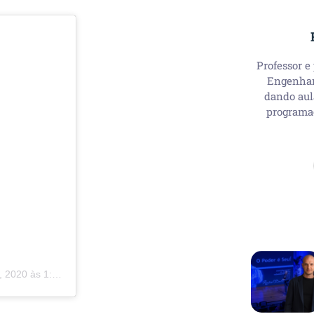
Professor e
Engenhari
dando aul
programa
020 às 1:11 PST