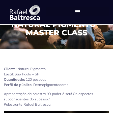
NATURAL PIGMENTO –
MASTER CLASS
Cliente:
Natural Pigmento
Local:
São Paulo – SP
Quantidade:
120 pessoas
Perfil do público:
Dermopigmentadores
Apresentação da palestra “O poder é seu! Os aspectos
subconscientes do sucesso.”
Palestrante Rafael Baltresca.