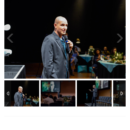
1
/
5