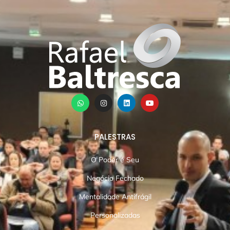
PALESTRAS
O Poder é Seu
Negócio Fechado
Mentalidade Antifrágil
Personalizadas