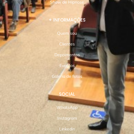
Show de Hipnose
+ INFORMAÇÕES
Quem sou
Clientes
Depoimentos
Eventos
Galeria de fotos
SOCIAL
WhatsApp
Instagram
Linkedin