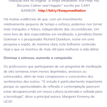
Tradução livre no original “
8 Ways Meditation Will Help You
Become Calmer and Happier
” escrito por CARY
http://bit.ly/8waysmeditation
BARBOR.
Há muitas evidências de que, com um investimento
relativamente pequeno de tempo e esforço, podemos nos tornar
mais tranquilos e felizes, independente das circunstâncias. Um
novo livro de dois especialistas em meditação, o jornalista Daniel
Goleman e o pesquisador Richard Davidson, reúne em uma
pesquisa e expõe, de maneira clara, este brilhante conteúdo.
Veja o que se mostrou de mais útil para melhorar a vida diária:
Diminua o estresse, aumente a compaixão
Os professores que participaram de um programa de meditação
de oito semanas eram menos deprimidos, ansiosos ou
estressados, além de mais compassivos e conscientes dos
sentimentos dos outros. ”O estudo é particularmente importante
porque as oportunidades de reflexão e contemplação parecem
estar desaparecendo em nossa cultura acelerada e voltada para
a tecnologia”, disse a principal autora, Margaret Kemeny da
UCSF.