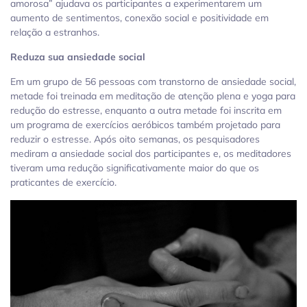
amorosa” ajudava os participantes a experimentarem um
aumento de sentimentos, conexão social e positividade em
relação a estranhos.
Reduza sua ansiedade social
Em um grupo de 56 pessoas com transtorno de ansiedade social,
metade foi treinada em meditação de atenção plena e yoga para
redução do estresse, enquanto a outra metade foi inscrita em
um programa de exercícios aeróbicos também projetado para
reduzir o estresse. Após oito semanas, os pesquisadores
mediram a ansiedade social dos participantes e, os meditadores
tiveram uma redução significativamente maior do que os
praticantes de exercício.