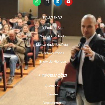
PALESTRAS
O Poder é Seu
Negócio Fechado
Mentalidade Antifrágil
Personalizadas
Show de Hipnose
+ INFORMAÇÕES
Quem sou
Clientes
Depoimentos