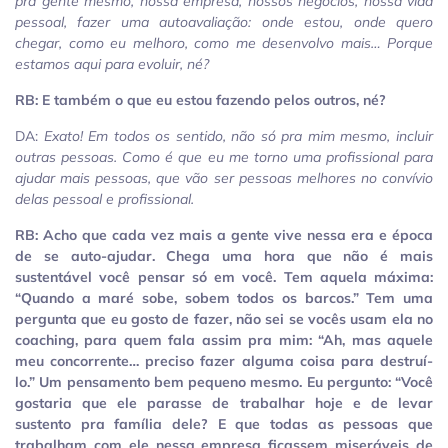
pra gente mesmo, nossa empresa, nossos negócios, nossa vida
pessoal, fazer uma autoavaliação: onde estou, onde quero
chegar, como eu melhoro, como me desenvolvo mais… Porque
estamos aqui para evoluir, né?
RB: E também o que eu estou fazendo pelos outros, né?
DA:
Exato! Em todos os sentido, não só pra mim mesmo, incluir
outras pessoas. Como é que eu me torno uma profissional para
ajudar mais pessoas, que vão ser pessoas melhores no convívio
delas pessoal e profissional.
RB: Acho que cada vez mais a gente vive nessa era e época
de se auto-ajudar. Chega uma hora que não é mais
sustentável você pensar só em você. Tem aquela máxima:
“Quando a maré sobe, sobem todos os barcos.” Tem uma
pergunta que eu gosto de fazer, não sei se vocês usam ela no
coaching, para quem fala assim pra mim: “Ah, mas aquele
meu concorrente… preciso fazer alguma coisa para destruí-
lo.” Um pensamento bem pequeno mesmo. Eu pergunto: “Você
gostaria que ele parasse de trabalhar hoje e de levar
sustento pra família dele? E que todas as pessoas que
trabalham com ele nessa empresa ficassem miseráveis de