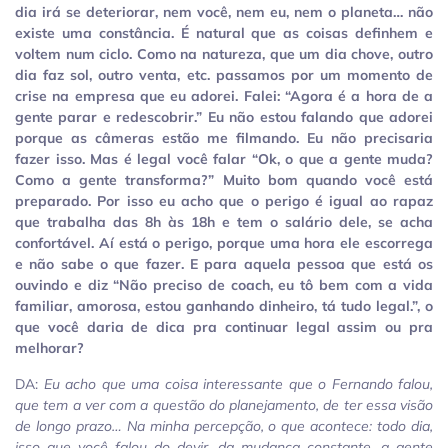
dia irá se deteriorar, nem você, nem eu, nem o planeta… não
existe uma constância. É natural que as coisas definhem e
voltem num ciclo. Como na natureza, que um dia chove, outro
dia faz sol, outro venta, etc. passamos por um momento de
crise na empresa que eu adorei. Falei: “Agora é a hora de a
gente parar e redescobrir.” Eu não estou falando que adorei
porque as câmeras estão me filmando. Eu não precisaria
fazer isso. Mas é legal você falar “Ok, o que a gente muda?
Como a gente transforma?” Muito bom quando você está
preparado. Por isso eu acho que o perigo é igual ao rapaz
que trabalha das 8h às 18h e tem o salário dele, se acha
confortável. Aí está o perigo, porque uma hora ele escorrega
e não sabe o que fazer. E para aquela pessoa que está os
ouvindo e diz “Não preciso de coach, eu tô bem com a vida
familiar, amorosa, estou ganhando dinheiro, tá tudo legal.”, o
que você daria de dica pra continuar legal assim ou pra
melhorar?
DA:
Eu acho que uma coisa interessante que o Fernando falou,
que tem a ver com a questão do planejamento, de ter essa visão
de longo prazo… Na minha percepção, o que acontece: todo dia,
isso que você falou do devir, da mudança constante, a gente