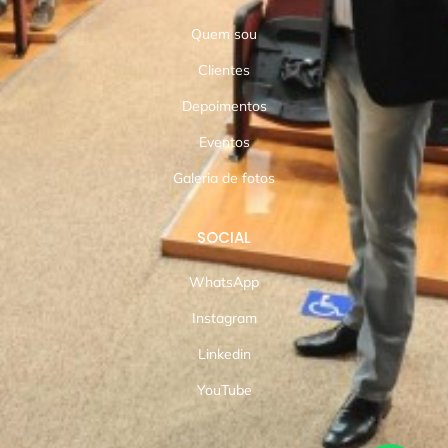
Quem sou
Clientes
Depoimentos
Eventos
Galeria de fotos
SOCIAL
WhatsApp
Instagram
Linkedin
YouTube