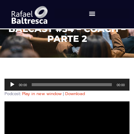
BALCAST #34 – COACH –
PARTE 2
Tocador
00:00
00:00
de
Play in new window
Download
Podcast:
|
áudio