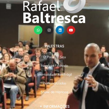
PALESTRAS
O Poder é Seu
Negócio Fechado
Mentalidade Antifrágil
Personalizadas
Show de Hipnose
+ INFORMAÇÕES