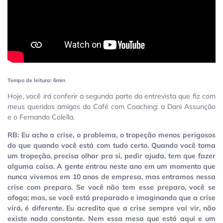
Tempo de leitura: 6min
Hoje, você irá conferir a segunda parte da entrevista que fiz com
meus queridos amigos do Café com Coaching: a Dani Assunção
e o Fernando Colella.
RB: Eu acho a crise, o problema, o tropeção menos perigosos
do que quando você está com tudo certo. Quando você toma
um tropeção, precisa olhar pra si, pedir ajuda, tem que fazer
alguma coisa. A gente entrou neste ano em um momento que
nunca vivemos em 10 anos de empresa, mas entramos nessa
crise com preparo. Se você não tem esse preparo, você se
afoga; mas, se você está preparado e imaginando que a crise
virá, é diferente. Eu acredito que a crise sempre vai vir, não
existe nada constante. Nem essa mesa que está aqui e um