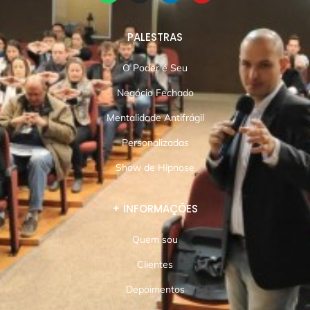
PALESTRAS
O Poder é Seu
Negócio Fechado
Mentalidade Antifrágil
Personalizadas
Show de Hipnose
+ INFORMAÇÕES
Quem sou
Clientes
Depoimentos