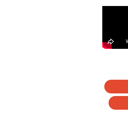
Wha
Li