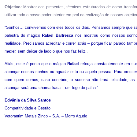
Objetivo:
Mostrar aos presentes, técnicas estruturadas de como transf
utilizar todo o nosso poder interior em prol da realização de nossos objetiv
"Sonhos… convivemos com eles todos os dias. Pensamos sempre que são dif
palestra do mágico
Rafael Baltresca
nos mostrou como nossos sonhos
realidade. Precisamos acreditar e correr atrás – porque ficar parado ta
mexer, sem deixar de lado o que nos faz feliz.
.
Aliás, esse é ponto que o mágico
Rafael
reforça constantemente em su
alcançar nossos sonhos ou agradar esta ou aquela pessoa. Para crescer 
com quem somos, caso contrário, o sucesso não trará felicidade, as 
alcançar será uma chama fraca – um fogo de palha."
Edvânia da Silva Santos
Competitividade e Gestão
Votorantim Metais Zinco – S.A. – Morro Agudo