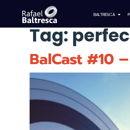
BALTRESCA
P
Tag:
perfe
BalCast #10 –