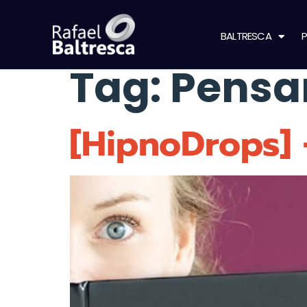
BALTRESCA
P
Tag:
Pensa
[HipnoDrops] 