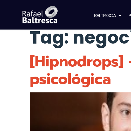
BALTRESCA
P
Tag:
negoc
[Hipnodrops] 
psicológica