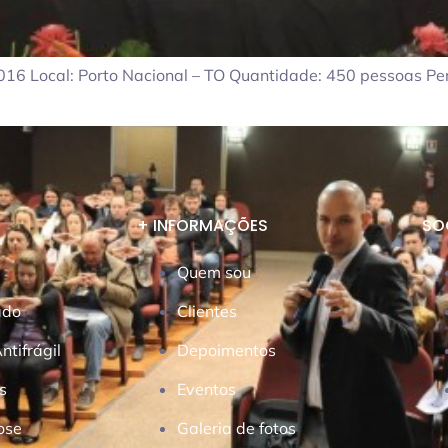
016 Local: Porto Nacional – TO Quantidade: 450 pessoas Perf
+ INFORMAÇÕES
SO
Quem sou
ado
Clientes
tifrágil
Depoimentos
s
Eventos
ose
Galeria de fotos