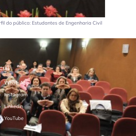
il do público: Estudantes de Engenharia Civil
CIAL
WhatsApp
Instagram
Linkedin
YouTube