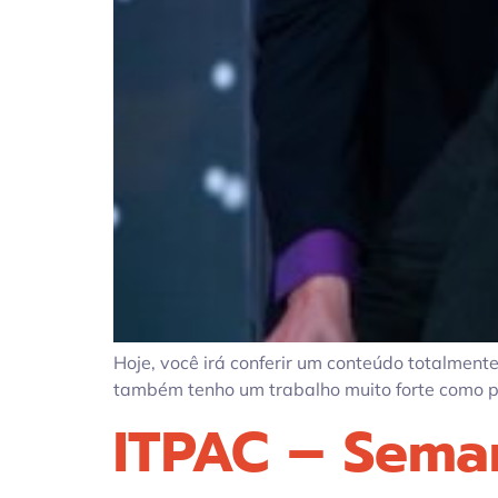
Hoje, você irá conferir um conteúdo totalment
também tenho um trabalho muito forte como pro
ITPAC – Sema