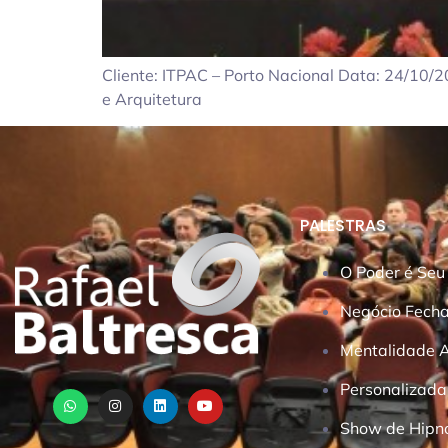
Cliente: ITPAC – Porto Nacional Data: 24/10/2
e Arquitetura
PALESTRAS
O Poder é Seu
Negócio Fech
Mentalidade An
Personalizada
Show de Hipn