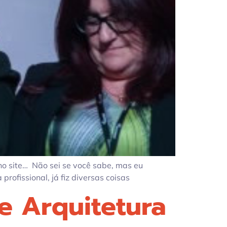
no site… Não sei se você sabe, mas eu
ofissional, já fiz diversas coisas
e Arquitetura