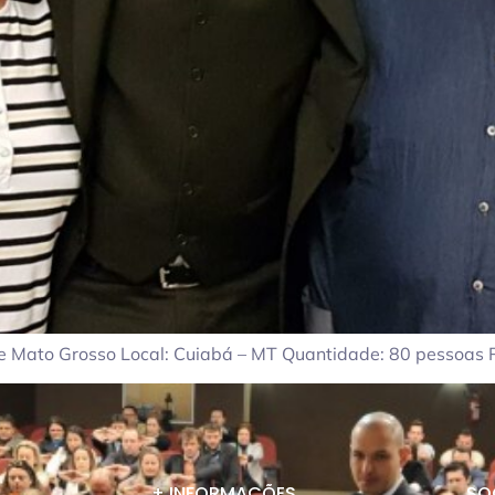
e Mato Grosso Local: Cuiabá – MT Quantidade: 80 pessoas Per
+ INFORMAÇÕES
SO