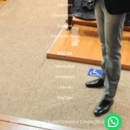
Clientes
Depoimentos
Eventos
Galeria de fotos
SOCIAL
WhatsApp
Instagram
Linkedin
YouTube
POLÍTICA DE PRIVACIDADE
TERMOS E CONDIÇÕES
SUPORTE
Copyright © AulaShow. Todos os direitos reservados