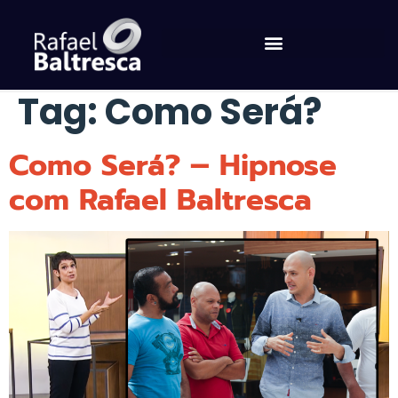
Tag:
Como Será?
Como Será? – Hipnose
com Rafael Baltresca