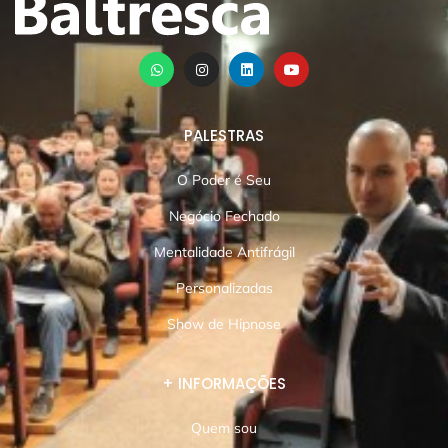
PALESTRAS
O Poder é Seu
Negócio Fechado
Mentalidade Antifrágil
Personalizadas
Show de Hipnose
+ INFORMAÇÕES
Quem sou