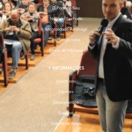
O Poder é Seu
Negócio Fechado
Mentalidade Antifrágil
Personalizadas
Show de Hipnose
+ INFORMAÇÕES
Quem sou
Clientes
Depoimentos
Eventos
Galeria de fotos