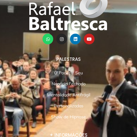
PALESTRAS
O Poder é Seu
Negócio Fechado
Mentalidade Antifrágil
Personalizadas
Show de Hipnose
+ INFORMAÇÕES