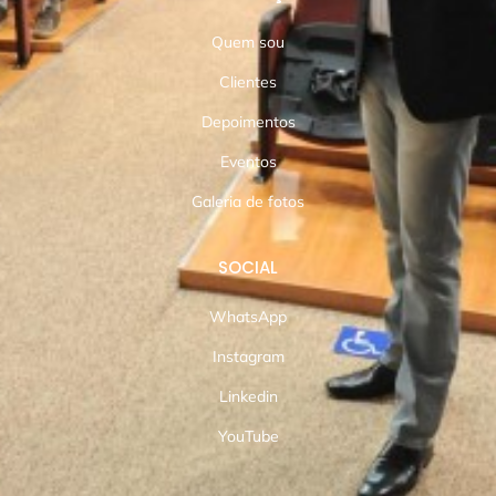
Quem sou
Clientes
Depoimentos
Eventos
Galeria de fotos
SOCIAL
WhatsApp
Instagram
Linkedin
YouTube