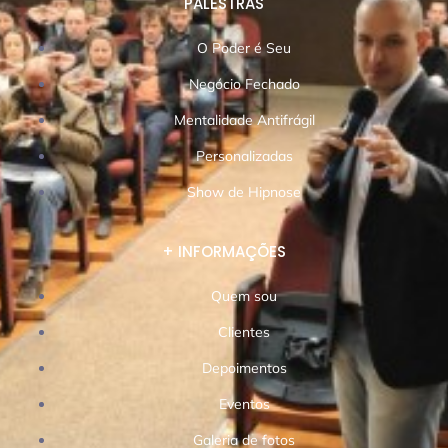
PALESTRAS
O Poder é Seu
Negócio Fechado
Mentalidade Antifrágil
Personalizadas
Show de Hipnose
+ INFORMAÇÕES
Quem sou
Clientes
Depoimentos
Eventos
Galeria de fotos