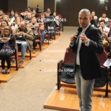
+ INFORMAÇÕES
SO
Quem sou
ado
Clientes
tifrágil
Depoimentos
s
Eventos
ose
Galeria de fotos
Copyrigh