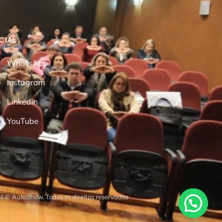
CIAL
WhatsApp
Instagram
Linkedin
YouTube
t © AulaShow. Todos os direitos reservados