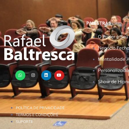
PALESTRAS
O Poder é Seu
Negócio Fech
Mentalidade An
Personalizada
Show de Hipn
POLÍTICA DE PRIVACIDADE
TERMOS E CONDIÇÕES
SUPORTE