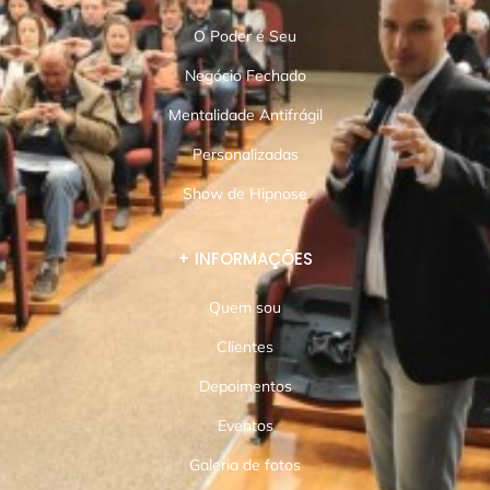
O Poder é Seu
Negócio Fechado
Mentalidade Antifrágil
Personalizadas
Show de Hipnose
+ INFORMAÇÕES
Quem sou
Clientes
Depoimentos
Eventos
Galeria de fotos