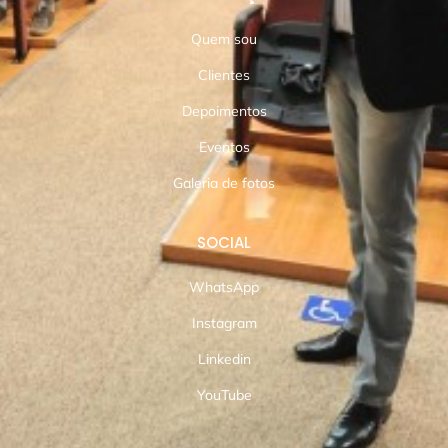
Quem sou
Clientes
Depoimentos
Eventos
Galeria de fotos
SOCIAL
WhatsApp
Instagram
Linkedin
YouTube