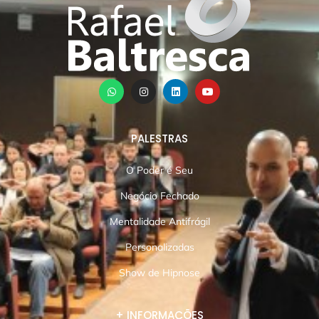
PALESTRAS
O Poder é Seu
Negócio Fechado
Mentalidade Antifrágil
Personalizadas
Show de Hipnose
+ INFORMAÇÕES