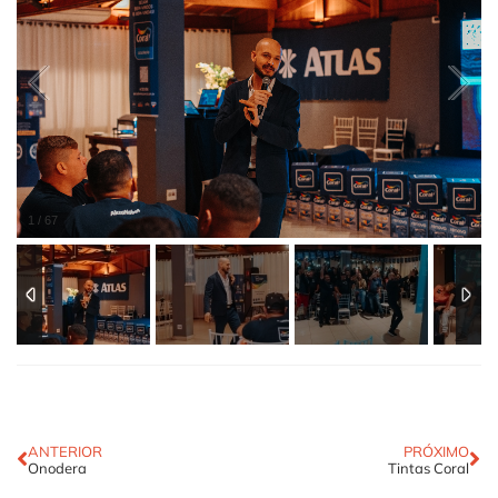
1
/
67
ANTERIOR
PRÓXIMO
Onodera
Tintas Coral