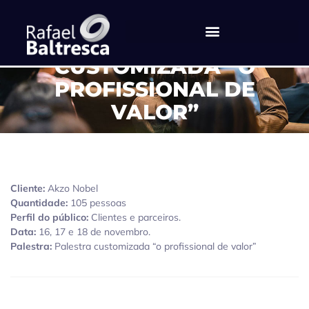
AKZO NOBEL – PALESTRA
CUSTOMIZADA “O
PROFISSIONAL DE
VALOR”
Cliente:
Akzo Nobel
Quantidade:
105 pessoas
Perfil do público:
Clientes e parceiros.
Data:
16, 17 e 18 de novembro.
Palestra:
Palestra customizada “o profissional de valor”