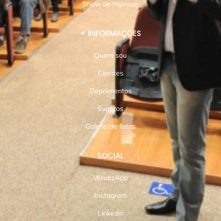
Show de Hipnose
+ INFORMAÇÕES
Quem sou
Clientes
Depoimentos
Eventos
Galeria de fotos
SOCIAL
WhatsApp
Instagram
Linkedin