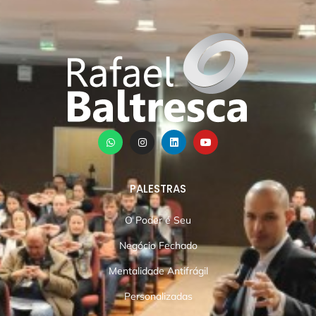
PALESTRAS
O Poder é Seu
Negócio Fechado
Mentalidade Antifrágil
Personalizadas