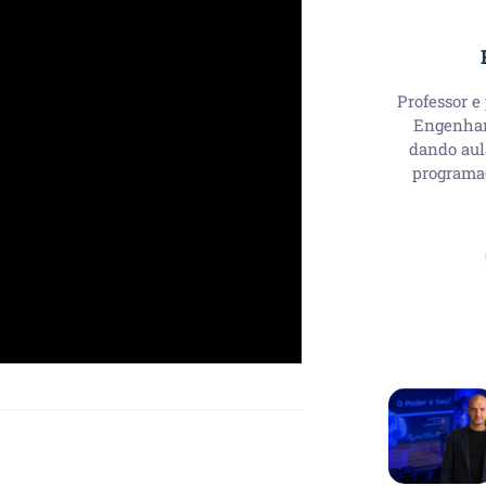
Professor e
Engenhari
dando aul
programa