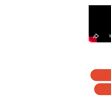
Wha
Li