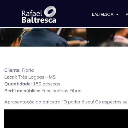
BALTRESCA
P
Cliente:
Fibria
Local:
Três Lagoas – MS
Quantidade:
150 pessoas
Perfil do público:
Funcionários Fibria
Apresentação da palestra “O poder é seu! Os aspectos su