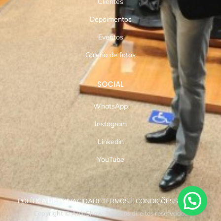
Clientes
Depoimentos
Eventos
Galeria de fotos
SOCIAL
WhatsApp
Instagram
Linkedin
YouTube
POLÍTICA DE PRIVACIDADE
TERMOS E CONDIÇÕES
SUPORTE
Copyright © AulaShow. Todos os direitos reservados