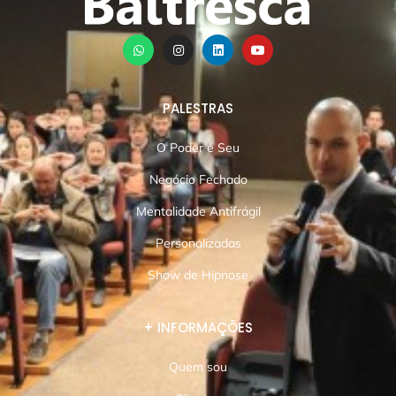
PALESTRAS
O Poder é Seu
Negócio Fechado
Mentalidade Antifrágil
Personalizadas
Show de Hipnose
+ INFORMAÇÕES
Quem sou