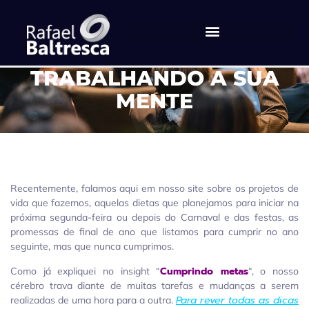
[HIPNODROPS] –
TRABALHANDO A SUA
MENTE
Recentemente, falamos aqui em nosso site sobre os projetos de
vida que fazemos, aquelas dietas que planejamos para iniciar na
próxima segunda-feira ou depois do Carnaval e das festas, as
promessas de final de ano que listamos para cumprir no ano
seguinte, mas que nunca cumprimos.
Cumprindo metas
Como já expliquei no insight “
“, o nosso
cérebro trava diante de muitas tarefas e mudanças a serem
Para rever todas as dicas
realizadas de uma hora para a outra.