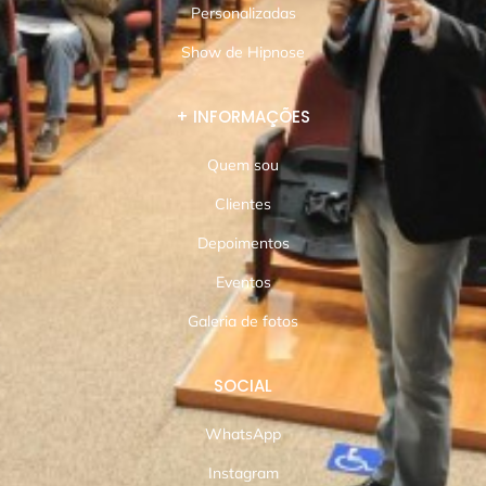
Personalizadas
Show de Hipnose
+ INFORMAÇÕES
Quem sou
Clientes
Depoimentos
Eventos
Galeria de fotos
SOCIAL
WhatsApp
Instagram