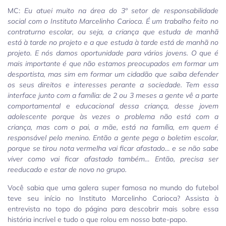
MC:
Eu atuei muito na área do 3º setor de responsabilidade
social com o Instituto Marcelinho Carioca. É um trabalho feito no
contraturno escolar, ou seja, a criança que estuda de manhã
está à tarde no projeto e a que estuda à tarde está de manhã no
projeto. E nós damos oportunidade para vários jovens. O que é
mais importante é que não estamos preocupados em formar um
desportista, mas sim em formar um cidadão que saiba defender
os seus direitos e interesses perante a sociedade. Tem essa
interface junto com a família: de 2 ou 3 meses a gente vê a parte
comportamental e educacional dessa criança, desse jovem
adolescente porque às vezes o problema não está com a
criança, mas com o pai, a mãe, está na família, em quem é
responsável pelo menino. Então a gente pega o boletim escolar,
porque se tirou nota vermelha vai ficar afastado… e se não sabe
viver como vai ficar afastado também… Então, precisa ser
reeducado e estar de novo no grupo.
Você sabia que uma galera super famosa no mundo do futebol
teve seu início no Instituto Marcelinho Carioca? Assista à
entrevista no topo do página para descobrir mais sobre essa
história incrível e tudo o que rolou em nosso bate-papo.