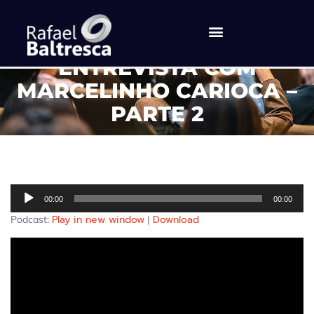
BALCAST #36 –
ENTREVISTA COM
MARCELINHO CARIOCA –
PARTE 2
Tocador
00:00
00:00
de
Play in new window
Download
Podcast:
|
áudio