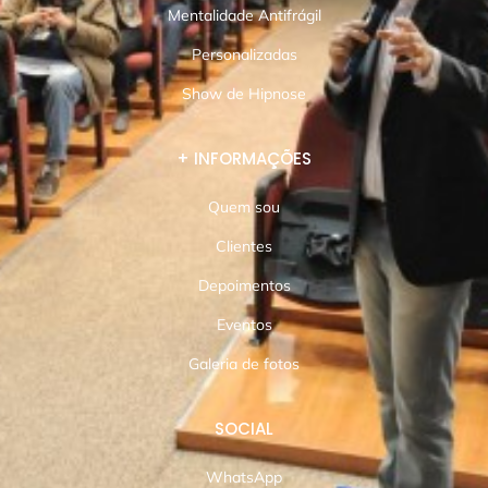
Mentalidade Antifrágil
Personalizadas
Show de Hipnose
+ INFORMAÇÕES
Quem sou
Clientes
Depoimentos
Eventos
Galeria de fotos
SOCIAL
WhatsApp