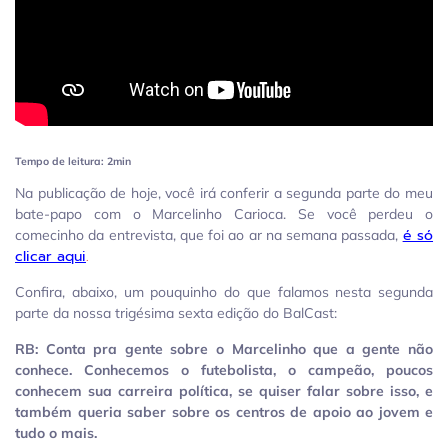
Tempo de leitura: 2min
Na publicação de hoje, você irá conferir a segunda parte do meu
bate-papo com o Marcelinho Carioca. Se você perdeu o
é só
comecinho da entrevista, que foi ao ar na semana passada,
clicar aqui
.
Confira, abaixo, um pouquinho do que falamos nesta segunda
parte da nossa trigésima sexta edição do BalCast:
RB: Conta pra gente sobre o Marcelinho que a gente não
conhece. Conhecemos o futebolista, o campeão, poucos
conhecem sua carreira política, se quiser falar sobre isso, e
também queria saber sobre os centros de apoio ao jovem e
tudo o mais.