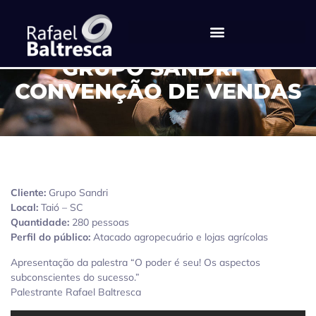
GRUPO SANDRI –
CONVENÇÃO DE VENDAS
Cliente:
Grupo Sandri
Local:
Taió – SC
Quantidade:
280 pessoas
Perfil do público:
Atacado agropecuário e lojas agrícolas
Apresentação da palestra “O poder é seu! Os aspectos
subconscientes do sucesso.”
Palestrante Rafael Baltresca