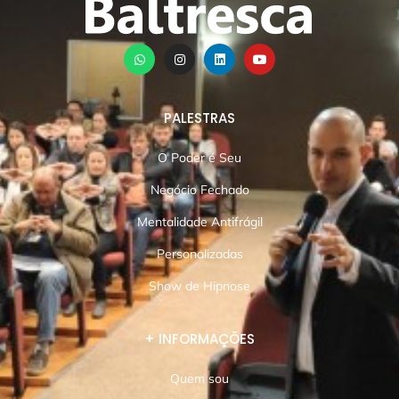
PALESTRAS
O Poder é Seu
Negócio Fechado
Mentalidade Antifrágil
Personalizadas
Show de Hipnose
+ INFORMAÇÕES
Quem sou