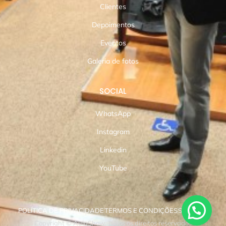
Clientes
Depoimentos
Eventos
Galeria de fotos
SOCIAL
WhatsApp
Instagram
Linkedin
YouTube
POLÍTICA DE PRIVACIDADE
TERMOS E CONDIÇÕES
SUPORTE
Copyright © AulaShow. Todos os direitos reservados