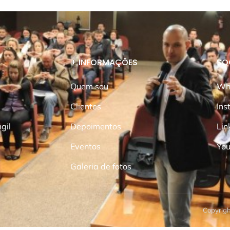
+ INFORMAÇÕES
SO
Quem sou
Wh
Clientes
Ins
gil
Depoimentos
Lin
Eventos
Yo
Galeria de fotos
Copyrigh