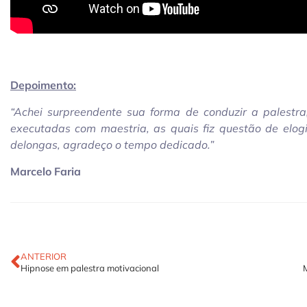
Depoimento:
“Achei surpreendente sua forma de conduzir a palestr
executadas com maestria, as quais fiz questão de elog
delongas, agradeço o tempo dedicado.”
Marcelo Faria
ANTERIOR
Hipnose em palestra motivacional