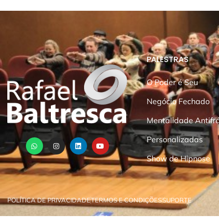
PALESTRAS
O Poder é Seu
Negócio Fechado
Mentalidade Antifrá
Personalizadas
Show de Hipnose
POLÍTICA DE PRIVACIDADE
TERMOS E CONDIÇÕES
SUPORTE