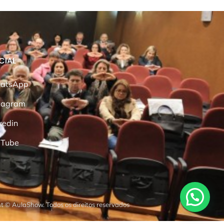
CIAL
atsApp
tagram
kedin
uTube
t © AulaShow. Todos os direitos reservados