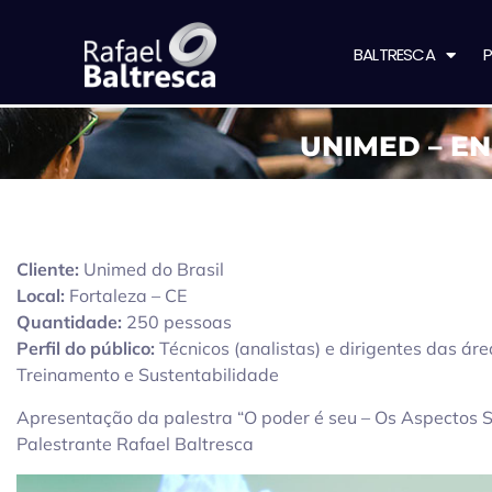
BALTRESCA
P
UNIMED – E
Cliente:
Unimed do Brasil
Local:
Fortaleza – CE
Quantidade:
250 pessoas
Perfil do público:
Técnicos (analistas) e dirigentes das á
Treinamento e Sustentabilidade
Apresentação da palestra “O poder é seu – Os Aspectos 
Palestrante Rafael Baltresca