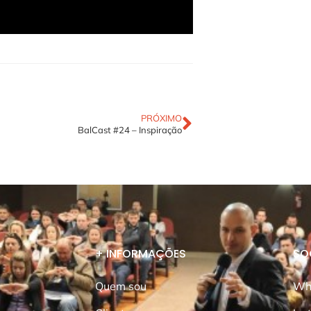
PRÓXIMO
BalCast #24 – Inspiração
+ INFORMAÇÕES
SO
Quem sou
Wh