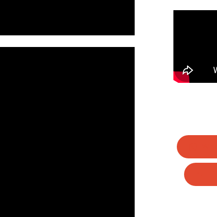
Wha
Li