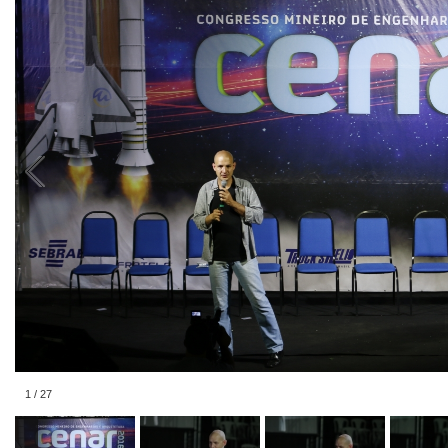
1
/
27