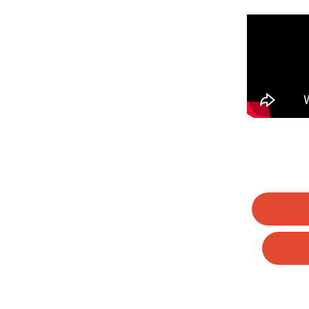
Wha
Li