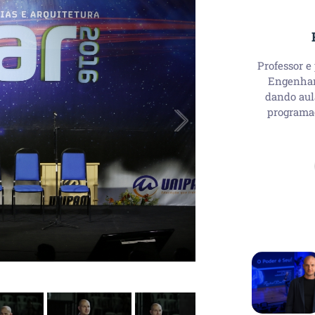
Professor e
Engenhari
dando aul
programa