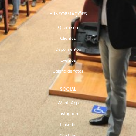
+ INFORMAÇÕES
Quem sou
Clientes
Depoimentos
Eventos
Galeria de fotos
SOCIAL
WhatsApp
Instagram
Linkedin
YouTube