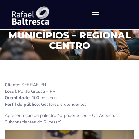
ENCONTRO REGIONAL DE
MUNICÍPIOS – REGIONAL
CENTRO
Cliente:
SEBRAE-PR
Local:
Ponta Grossa – PR
Quantidade:
100 pessoas
Perfil do público:
Gestores e atendentes
Apresentação da palestra “O poder é seu – Os Aspectos
Subconscientes do Sucesso”