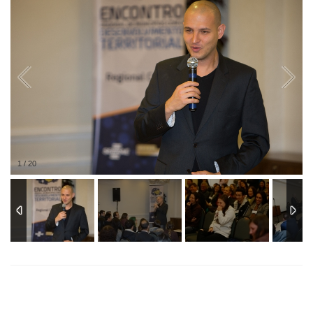
1
/
20