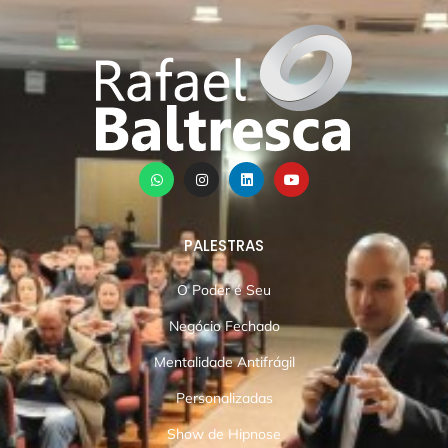
PALESTRAS
O Poder é Seu
Negócio Fechado
Mentalidade Antifrágil
Personalizadas
Show de Hipnose