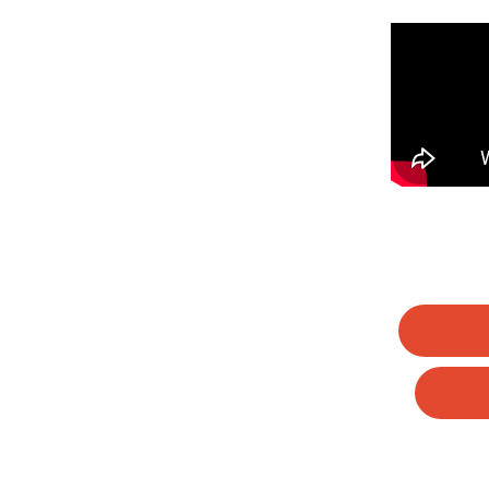
Wha
Li