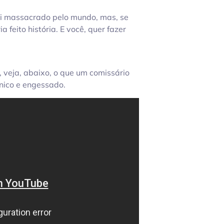
oi massacrado pelo mundo, mas, se
 feito história. E você, quer fazer
“, veja, abaixo, o que um comissário
nico e engessado.