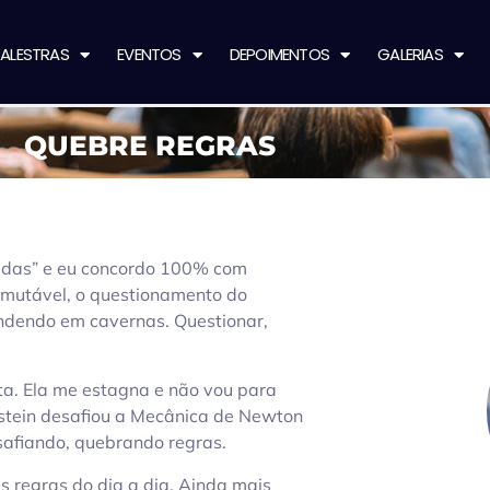
ALESTRAS
EVENTOS
DEPOIMENTOS
GALERIAS
QUEBRE REGRAS
radas” e eu concordo 100% com
é imutável, o questionamento do
ndendo em cavernas. Questionar,
osta. Ela me estagna e não vou para
nstein desafiou a Mecânica de Newton
esafiando, quebrando regras.
as regras do dia a dia. Ainda mais