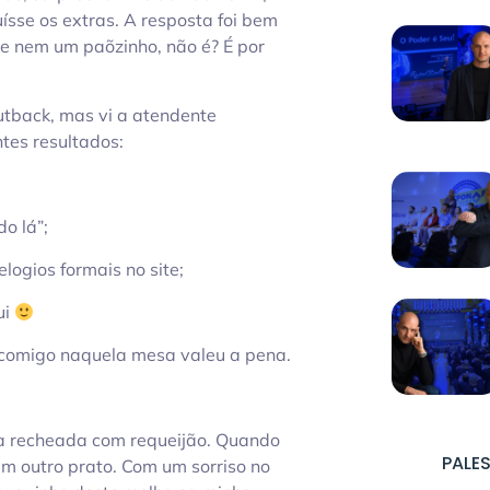
ísse os extras. A resposta foi bem
 e nem um paõzinho, não é? É por
tback, mas vi a atendente
tes resultados:
o lá”;
logios formais no site;
ui
 comigo naquela mesa valeu a pena.
a recheada com requeijão. Quando
PALES
em outro prato. Com um sorriso no