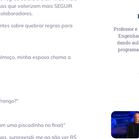
as que valorizam mais SEGUIR
olaboradores.
ntes sobre quebrar regras para
Professor e
Engenhari
dando aul
programa
 almoço, minha esposa chama a
frango?”
om uma piscadinha no final)”
mas, surpreendi-me ao não ver R$