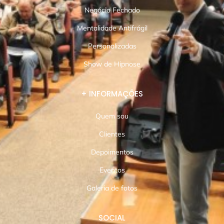
Negócio Fechado
Mentalidade Antifrágil
Personalizadas
Show de Hipnose
+ INFORMAÇÕES
Quem sou
Clientes
Depoimentos
Eventos
Galeria de fotos
SOCIAL