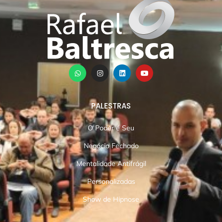
PALESTRAS
O Poder é Seu
Negócio Fechado
Mentalidade Antifrágil
Personalizadas
Show de Hipnose