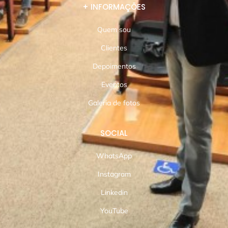
+ INFORMAÇÕES
Quem sou
Clientes
Depoimentos
Eventos
Galeria de fotos
SOCIAL
WhatsApp
Instagram
Linkedin
YouTube