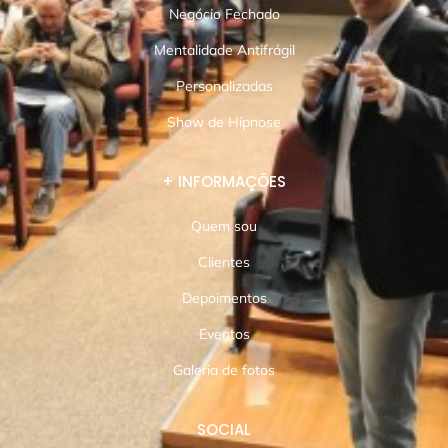
Negócio Fechado
Mentalidade Antifrágil
Personalizadas
Show de Hipnose
+ INFORMAÇÕES
Quem sou
Clientes
Depoimentos
Eventos
Galeria de fotos
SOCIAL