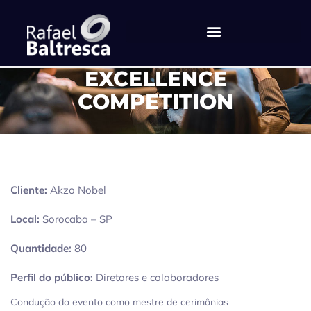
PREMIAÇÃO TEC – TEAM
EXCELLENCE
COMPETITION
Cliente:
Akzo Nobel
Local:
Sorocaba – SP
Quantidade:
80
Perfil do público:
Diretores e colaboradores
Condução do evento como mestre de cerimônias