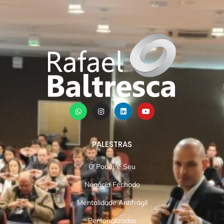
PALESTRAS
O Poder é Seu
Negócio Fechado
Mentalidade Antifrágil
Personalizadas