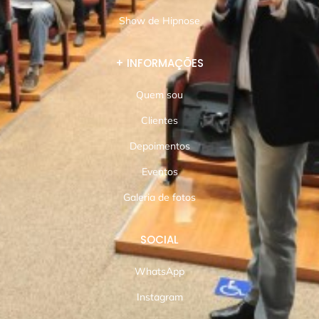
Show de Hipnose
+ INFORMAÇÕES
Quem sou
Clientes
Depoimentos
Eventos
Galeria de fotos
SOCIAL
WhatsApp
Instagram