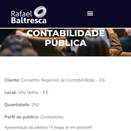
FÓRUM DE
CONTABILIDADE
PÚBLICA
Cliente:
Conselho Regional de Contabilidade – ES
Local:
Vila Velha – ES
Quantidade:
250
Perfil do público:
Contadores
Apresentação da palestra "A magia do em possível"