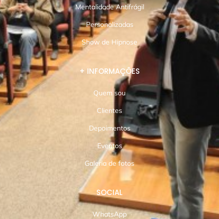
Mentalidade Antifrágil
Personalizadas
Show de Hipnose
+ INFORMAÇÕES
Quem sou
Clientes
Depoimentos
Eventos
Galeria de fotos
SOCIAL
WhatsApp