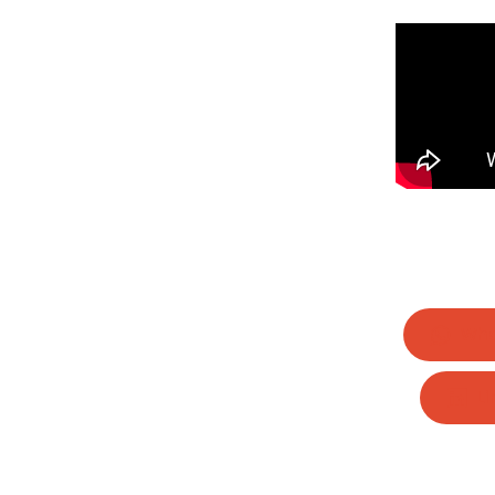
Wha
Li