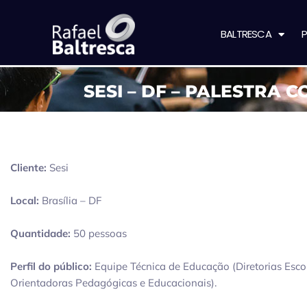
BALTRESCA
P
SESI – DF – PALESTRA
Cliente:
Sesi
Local:
Brasília – DF
Quantidade:
50 pessoas
Perfil do público:
Equipe Técnica de Educação (Diretorias Esco
Orientadoras Pedagógicas e Educacionais).