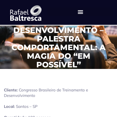
CONGRESSO BRASILEIRO
DE TREINAMENTO E
DESENVOLVIMENTO –
PALESTRA
COMPORTAMENTAL: A
MAGIA DO “EM
POSSÍVEL”
Cliente:
Congresso Brasileiro de Treinamento e
Desenvolvimento
Local:
Santos – SP