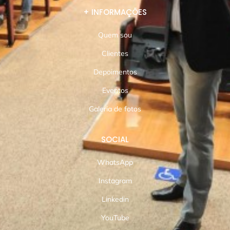
+ INFORMAÇÕES
Quem sou
Clientes
Depoimentos
Eventos
Galeria de fotos
SOCIAL
WhatsApp
Instagram
Linkedin
YouTube