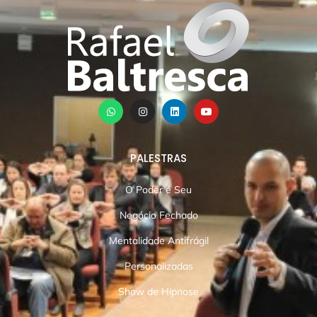
PALESTRAS
O Poder é Seu
Negócio Fechado
Mentalidade Antifrágil
Personalizadas
Show de Hipnose